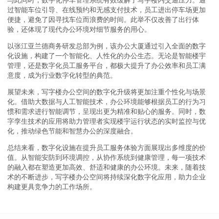
过智能车位引导、在线预约和无感支付技术，员工进出停车场更加
便捷，避免了因寻找车位而浪费的时间。此举不仅改善了出行体
验，还体现了现代办公环境对细节服务的用心。
以张江亚兰德商务研发总部为例，该办公大厦通过引入全面的数字
化设施，构建了一个智能化、人性化的办公生态。无论是智能楼宇
管理，还是数字化员工服务平台，都极大提升了办公效率和员工满
意度，成为行业数字化转型的典范。
展望未来，写字楼办公空间的数字化升级将更加注重个性化与场景
化。借助大数据与人工智能技术，办公环境能够根据员工的行为习
惯和需求进行智能调节，呈现出更为精准和贴心的服务。同时，数
字孪生技术的应用将助力管理者实现楼宇运行状态的实时监控与优
化，推动绿色节能和智慧办公的深度融合。
总结来看，数字化设施在提升员工服务体验方面展现出多维度的价
值。从智能安防到环境调控，从协作系统到健康管理，每一项技术
的融入都在塑造更加高效、舒适和健康的办公环境。未来，随着技
术的不断进步，写字楼办公空间将持续深化数字化应用，助力企业
构建更具竞争力的工作场所。