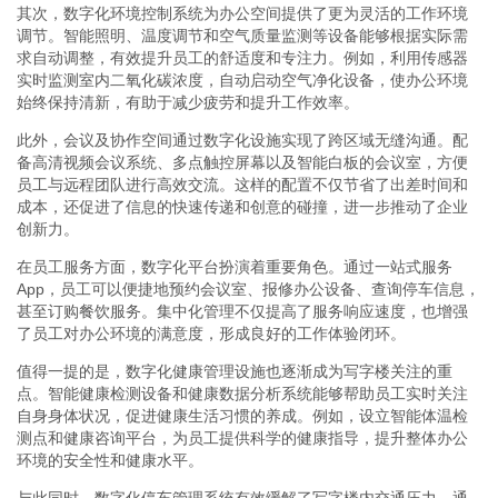
其次，数字化环境控制系统为办公空间提供了更为灵活的工作环境
调节。智能照明、温度调节和空气质量监测等设备能够根据实际需
求自动调整，有效提升员工的舒适度和专注力。例如，利用传感器
实时监测室内二氧化碳浓度，自动启动空气净化设备，使办公环境
始终保持清新，有助于减少疲劳和提升工作效率。
此外，会议及协作空间通过数字化设施实现了跨区域无缝沟通。配
备高清视频会议系统、多点触控屏幕以及智能白板的会议室，方便
员工与远程团队进行高效交流。这样的配置不仅节省了出差时间和
成本，还促进了信息的快速传递和创意的碰撞，进一步推动了企业
创新力。
在员工服务方面，数字化平台扮演着重要角色。通过一站式服务
App，员工可以便捷地预约会议室、报修办公设备、查询停车信息，
甚至订购餐饮服务。集中化管理不仅提高了服务响应速度，也增强
了员工对办公环境的满意度，形成良好的工作体验闭环。
值得一提的是，数字化健康管理设施也逐渐成为写字楼关注的重
点。智能健康检测设备和健康数据分析系统能够帮助员工实时关注
自身身体状况，促进健康生活习惯的养成。例如，设立智能体温检
测点和健康咨询平台，为员工提供科学的健康指导，提升整体办公
环境的安全性和健康水平。
与此同时，数字化停车管理系统有效缓解了写字楼内交通压力。通