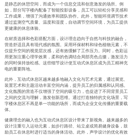
是静态的休憩空间，而成为一个信息交流和创意激发的场所。例
如，部分写字楼内配备了智能投影设备，员工可以轻松分享灵感和
工作成果，增强了沟通效率和团队协作。此外，智能环境调节技术
通过监测空气质量、温度和湿度，自动调节空间环境，为员工提供
更健康的休息体验。
在材质选择和色彩搭配方面，设计理念趋向于自然与科技的融合，
营造舒适且具有现代感的氛围。采用环保材料和绿色植物元素，不
仅提升空间的视觉层次感，还有效缓解了工作压力。同时，色彩运
用更加注重心理学效果，柔和的色调结合局部亮色点缀，激发活力
的同时保持放松感。这些细节设计使互动式休息区成为员工精神充
电的重要阵地。
此外，互动式休息区越来越多地融入文化与艺术元素，通过展览、
装置艺术和主题活动丰富空间内涵，提升员工的归属感和认同感。
文化氛围的营造不仅增强了空间的吸引力，也促进了不同背景员工
之间的交流与理解，激发创新思维。通过打造独特的文化场景，写
字楼休息区不再是单一功能的场所，而成为企业文化传播的重要载
体。
健康理念的融入也为互动式休息区设计带来了新视角。越来越多的
设计注重引入运动元素，如步行路径、站立桌或简易健身设备，鼓
励员工在休息时进行适当的身体活动。此外，声学设计的优化有效